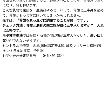
になり、背も伸びます。
こんな状態で腹筋を一生懸命やると、却って、骨盤と上半身を縮め
て、骨盤がもっと前に傾いてしまうかもしれません。
先ずは、
『骨盤を真っ直ぐに調整することが第一
です
。』
チェック方法：骨盤と肋骨の間に指が縦に三本入りますか？ 入れ
ば合格です。
※少林寺拳法
では骨盤と肋骨の間に
指
が
三本
入らないと、
高い回し
蹴り
ができないそうです。
セントラル治療室 古池(米国認定整体師､鍼灸マッサージ指圧師)
セントラル治療室 予約制
お問い合わせ電話番号 045-491-3344