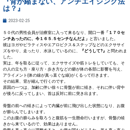
『背が縮まない、アンチエイジング法
は？』
2023-02-25
５０代の男性会員が治療室に入って来るなり、開口一番
「１７０セ
ンチあったのに、今１６５.５センチなんだよ」
と言いました。
彼はヨガやピラティスやエアロビクス＆ステップなどのエクササイ
ズをやり、走ったり、水泳しているのに、
『どうして?』
と問われま
した。
実は、年を取るに従って、エクササイズや筋トレをしていても、そ
の人の立ち方・座り方・歩き方などの癖が体の各部に影響を与え、
アライメント(体の線が真っ直ぐな線)がくるって行きます。
その結果、背が縮んで行くのです。
原因の一つは、加齢に伴い徐々に骨盤が前に傾き、それに伴い背中
が後ろに反ってしまい、首は反対に前に突き出ます。
骨盤の前への傾きによって内臓が前に飛び出した状態になり、お腹
が膨らんでしまいます。
このお腹の膨らみを取ろうと腹筋を一生懸命行いますが、骨盤の傾
きから来ているので、効果はありません。
骨盤を真っ直ぐに調整すると、お腹が凹むどころか、首も真っ直ぐ